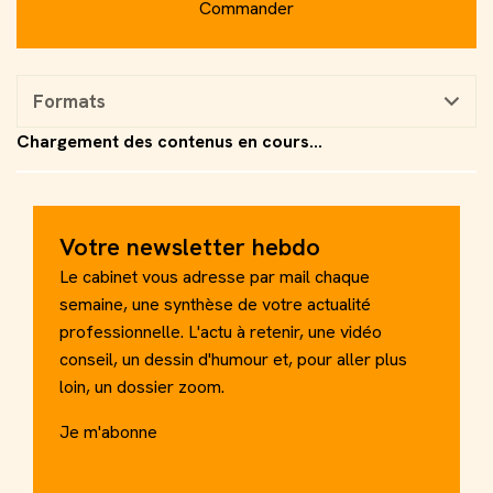
Commander
Guide de la gestion de patrimoine
Guide pratique de la Facturation Électronique
Formats
Échéancier
Kiosque
Simulateurs
Votre newsletter hebdo
Recherche
Le cabinet vous adresse par mail chaque
semaine, une synthèse de votre actualité
professionnelle. L'actu à retenir, une vidéo
conseil, un dessin d'humour et, pour aller plus
loin, un dossier zoom.
Je m'abonne