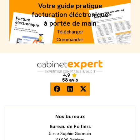
Votre guide pratique
facturation éléctronique
à portée de main
Télécharger
Commander
4.9
Accueil
58 avis
facebook
linkedin
twitter
Nos bureaux
Bureau de Poitiers
5 rue Sophie Germain