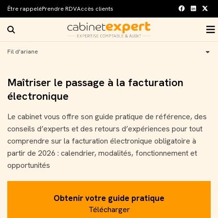
Être rappelé
Prendre RDV
Accès clients
facebook
linkedin
twitt
Rechercher sur le site
O
Accueil
Fil d'ariane
Notre cabinet
Nos expertises
Notre histoire
Maîtriser le passage à la facturation
électronique
Infos pratiques
Nos bureaux
Comptabilité et Fiscalité
Le cabinet vous offre son guide pratique de référence, des
Notre blog
Notre équipe
RH et Paie
Actualités
conseils d’experts et des retours d’expériences pour tout
Carrière
Nos solutions digitales
Patrimoine
M'informer sur mon secteur
comprendre sur la facturation électronique obligatoire à
partir de 2026 : calendrier, modalités, fonctionnement et
Contact
Vos témoignages
Création d'entreprise
French Business News
Nos annonces
opportunités
Nos partenaires
Juridique d’entreprise
Guide de la création d'entreprise
Obtenir votre guide pratique
Audit et commissariat aux comptes
Guide du chef d'entreprise
Télécharger