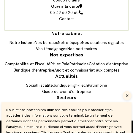
86000 Poitiers
Ouvrir la carte
05 49 60 20 60
Contact
Bureau n° 1
Bureau n° 2
Notre cabinet
Notre histoire
Nos bureaux
Notre équipe
Nos solutions digitales
Vos témoignages
Nos partenaires
Nos expertises
Comptabilité et Fiscalité
RH et Paie
Patrimoine
Création d'entreprise
Juridique d’entreprise
Audit et commissariat aux comptes
Actualités
Social
Fiscalité
Juridique
High-Tech
Patrimoine
Prendre RDV
Guide du chef d'entreprise
Secteurs
Accès client
Automobiles
BTP
Commerce
HCR
Santé
Transport
Économie
Nous et nos partenaires utilisons des cookies pour stocker et/ou
Site de démonstration

accéder à des informations sur votre terminal. Le traitement de
certaines données personnelles permet d'améliorer notre offre via
05 49 60 20 60
l'analyse, la mesure d'audience et vous permet aussi d’interagir avec
Plan du site
les réseaux sociaux. Cliquez sur « Tout accepter » pour consentir à tout