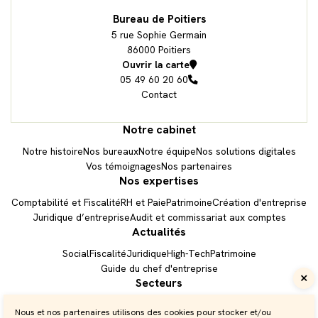
Bureau de Poitiers
5 rue Sophie Germain
86000 Poitiers
Ouvrir la carte
05 49 60 20 60
Contact
Bureau n° 1
Bureau n° 2
Notre cabinet
Notre histoire
Nos bureaux
Notre équipe
Nos solutions digitales
Vos témoignages
Nos partenaires
Nos expertises
Comptabilité et Fiscalité
RH et Paie
Patrimoine
Création d'entreprise
Juridique d’entreprise
Audit et commissariat aux comptes
Actualités
Social
Fiscalité
Juridique
High-Tech
Patrimoine
Prendre RDV
Guide du chef d'entreprise
Secteurs
Accès client
Automobiles
BTP
Commerce
HCR
Santé
Transport
Économie
Nous et nos partenaires utilisons des cookies pour stocker et/ou