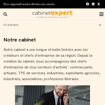
Être rappelé
Prendre RDV
Accès clients
facebook
linkedin
twitt
Rechercher sur le site
O
Accueil
Fil d'ariane
Notre cabinet
Nos expertises
Notre histoire
Notre cabinet
Infos pratiques
Nos bureaux
Comptabilité et Fiscalité
Notre cabinet a une longue et belle histoire avec les
créateurs et chefs d’entreprise de sa région. Depuis la
Notre blog
Notre équipe
RH et Paie
Actualités
création du cabinet, nous accompagnons des chefs
Carrière
Nos solutions digitales
Patrimoine
M'informer sur mon secteur
d’entreprise de tous secteurs d’activité : commerçants,
artisans, TPE de services, industriels, exploitants agricoles,
Contact
Vos témoignages
Création d'entreprise
French Business News
Nos annonces
industriels, associations, professions libérales.
Nos partenaires
Juridique d’entreprise
Guide de la création d'entreprise
Audit et commissariat aux comptes
Guide du chef d'entreprise